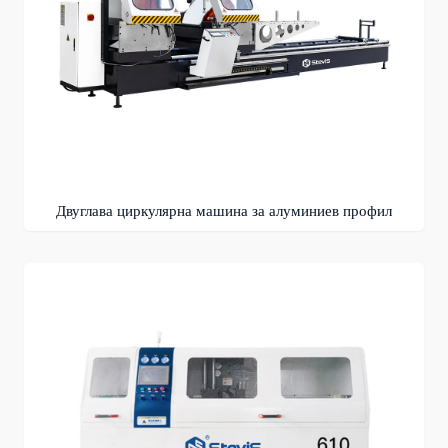
Двуглава циркулярна машина за алуминиев профил