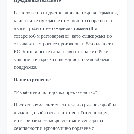
Предизвикателството
Разположен в индустриалния център на Германия,
клиентът се нуждаеше от машина за обработка на
дълги тръби от неръждаема стомана (8 м
товарене/6 м разтоварване), като същевременно
отговаря на строгите протоколи за безопасност на
ЕС. Като вносители за първи път на китайски
машини, те търсеха надеждност и безпроблемна
поддръжка.
Нашето решение​
*Изработено по поръчка превъзходство*
Проектирахме система за лазерно рязане с двойна
дължина, съобразена с техния работен процес,
интегрирайки усъвършенствани сензори за
безопасност и ергономично боравене с