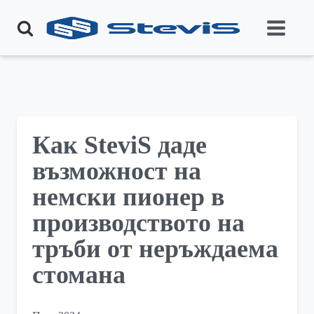
Как SteviS даде
възможност на
немски пионер в
производството на
тръби от неръждаема
стомана