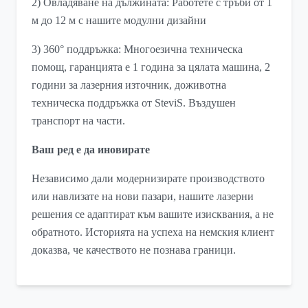
2) Овладяване на дължината: Работете с тръби от 1
м до 12 м с нашите модулни дизайни
3) 360° поддръжка: Многоезична техническа
помощ, гаранцията е 1 година за цялата машина, 2
години за лазерния източник, доживотна
техническа поддръжка от SteviS. Въздушен
транспорт на части.
Ваш ред е да иновирате
Независимо дали модернизирате производството
или навлизате на нови пазари, нашите лазерни
решения се адаптират към вашите изисквания, а не
обратното. Историята на успеха на немския клиент
доказва, че качеството не познава граници.