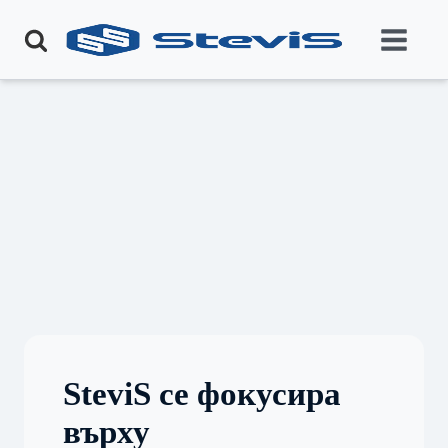
SteviS се фокусира
върху