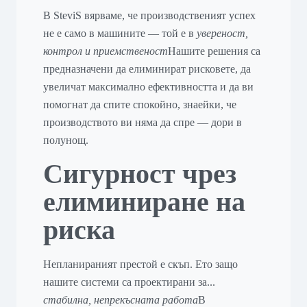
В SteviS вярваме, че производственият успех
не е само в машините — той е в
увереност,
контрол и приемственост
Нашите решения са
предназначени да елиминират рисковете, да
увеличат максимално ефективността и да ви
помогнат да спите спокойно, знаейки, че
производството ви няма да спре — дори в
полунощ.
Сигурност чрез
елиминиране на
риска
Непланираният престой е скъп. Ето защо
нашите системи са проектирани за...
стабилна, непрекъсната работа
В