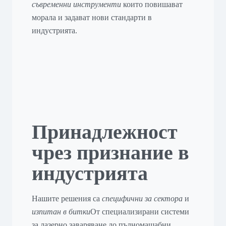
съвременни инструменти
които повишават
морала и задават нови стандарти в
индустрията.
Принадлежност
чрез признание в
индустрията
Нашите решения са
специфични за сектора
и
изпитан в битки
От специализирани системи
за лазерно заваряване до пълномащабни