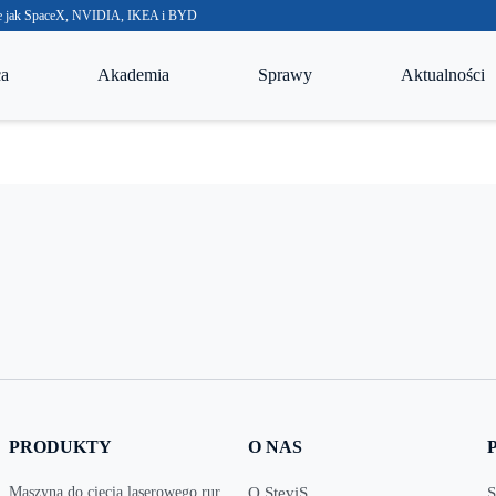
akie jak SpaceX, NVIDIA, IKEA i BYD
ca
Akademia
Sprawy
Aktualności
PRODUKTY
O NAS
Maszyna do cięcia laserowego rur
O SteviS
S