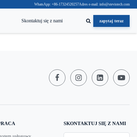
WhatsApp: +86-17324520257
Adres e-mail: info@stevistech.com
Skontaktuj się z nami
zapytaj teraz
PRACA
SKONTAKTUJ SIĘ Z NAMI
ystem usługowy