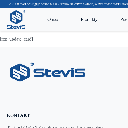
Od 2008 roku obsługuje ponad 8000 klientów na całym świecie, w tym znane marki, t
O nas
Produkty
Pra
[rcp_update_card]
KONTAKT
T
: +86-17324520257 (dostępny 24 godziny na dobę)