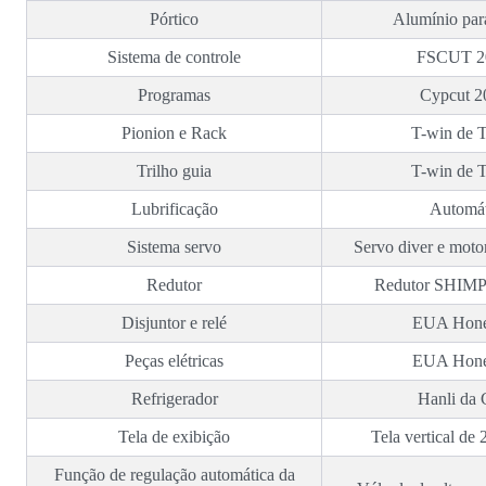
Pórtico
Alumínio par
Sistema de controle
FSCUT 2
Programas
Cypcut 
Pionion e Rack
T-win de 
Trilho guia
T-win de 
Lubrificação
Automát
Sistema servo
Servo diver e moto
Redutor
Redutor SHIMP
Disjuntor e relé
EUA Hone
Peças elétricas
EUA Hone
Refrigerador
Hanli da 
Tela de exibição
Tela vertical de
Função de regulação automática da