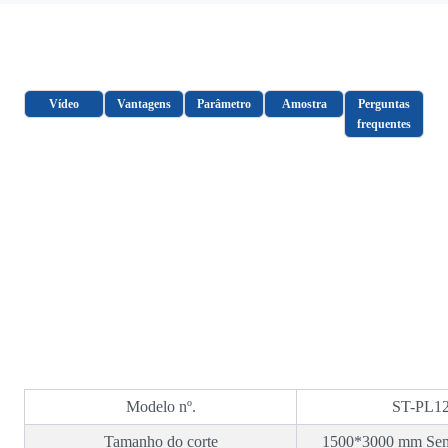
Vídeo
Vantagens
Parâmetro
Amostra
Perguntas
frequentes
Modelo nº.
ST-PL1
Tamanho do corte
1500*3000 mm Sem 