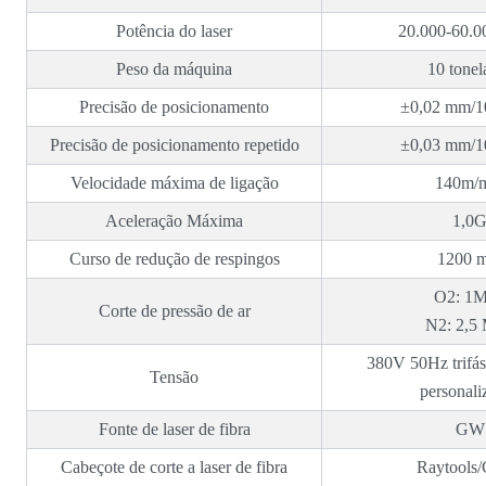
Potência do laser
20.000-60.0
Peso da máquina
10 tonel
Precisão de posicionamento
±0,02 mm/
Precisão de posicionamento repetido
±0,03 mm/
Velocidade máxima de ligação
140m/
Aceleração Máxima
1,0
Curso de redução de respingos
1200 
O2: 1
Corte de pressão de ar
N2: 2,5
380V 50Hz trifás
Tensão
personali
Fonte de laser de fibra
GW
Cabeçote de corte a laser de fibra
Raytools/