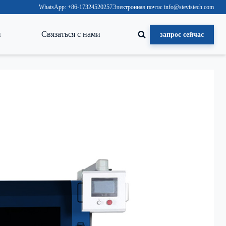
WhatsApp: +86-17324520257
Электронная почта: info@stevistech.com
и
Связаться с нами
запрос сейчас