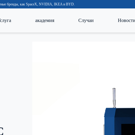
естные бренды, как SpaceX, NVIDIA, IKEA и BYD.
слуга
академия
Случаи
Новост
С