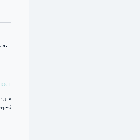
для
ПОСТ
е для
 труб