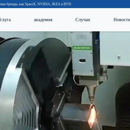
естные бренды, как SpaceX, NVIDIA, IKEA и BYD.
слуга
академия
Случаи
Новост