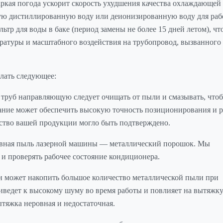
аркая погода ускорит скорость ухудшения качества охлаждающей
ую дистиллированную воду или деионизированную воду для ра
льтр для воды в баке (период замены не более 15 дней летом), ч
ратуры и масштабного воздействия на трубопровод, вызванного
лать следующее:
и труб направляющую следует очищать от пыли и смазывать, что
вание может обеспечить высокую точность позиционирования и р
ство вашей продукции могло быть подтверждено.
вная пыль лазерной машины — металлический порошок. Мы
и проверять рабочее состояние кондиционера.
н может накопить большое количество металлической пыли при
иведет к высокому шуму во время работы и повлияет на вытяжку 
тяжка неровная и недостаточная.