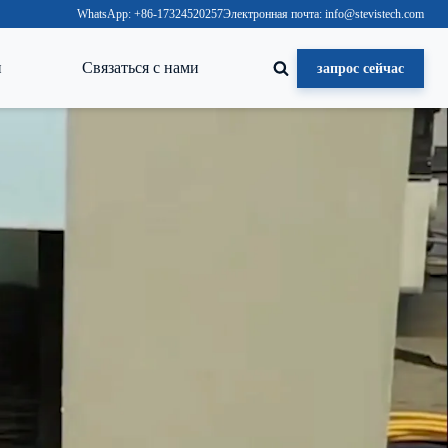
WhatsApp: +86-17324520257
Электронная почта: info@stevistech.com
и
Связаться с нами
запрос сейчас