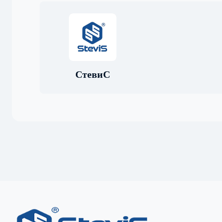
СтевиС