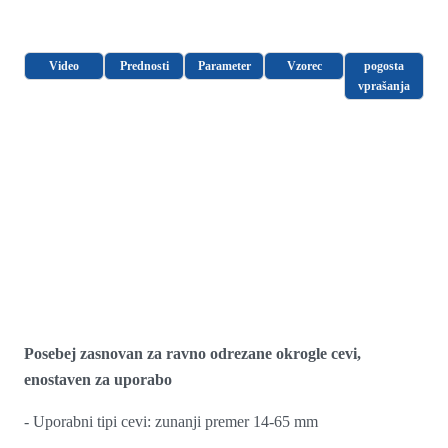
Video
Prednosti
Parameter
Vzorec
pogosta
vprašanja
Posebej zasnovan za ravno odrezane okrogle cevi,
enostaven za uporabo
- Uporabni tipi cevi: zunanji premer 14-65 mm