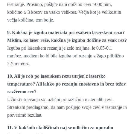
testiranje. Prosimo, pošljite nam dolžino cevi ≥600 mm,
količino ≥ 3 kosov za vsako velikost. Večja kot je velikost in
večja količina, tem bolje.
9. Kakšna je izguba materiala pri vsakem laserskem rezu?
Mislim, ko laser reže, kakšna je izguba dolžine za vsak rez?
Izguba pri laserskem rezanju je zelo majhna, le 0,05-0,1
mm/rez, medtem ko bi bila izguba pri rezanju z žago približno
2-5 mm/rez.
10. Ali je rob po laserskem rezu utrjen z lasersko
temperaturo? Ali lahko po rezanju enostavno in brez težav
razžremo cev?
Učinki utrjevanja so različni pri različnih materialih cevi.
Strankam predlagamo, da nam pošljejo svoje cevi v testiranje in
preverimo rezultat.
11. V kakšnih okoliščinah naj se odločim za uporabo