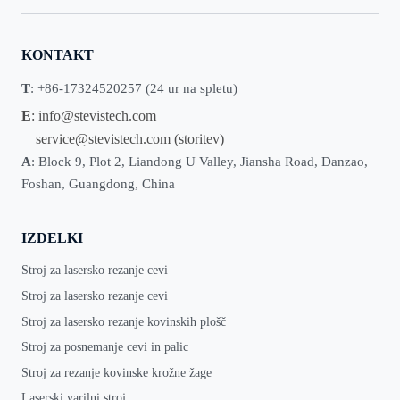
KONTAKT
T
: +86-17324520257 (24 ur na spletu)
E
:
info@stevistech.com
service@stevistech.com
(storitev)
A
: Block 9, Plot 2, Liandong U Valley, Jiansha Road, Danzao,
Foshan, Guangdong, China
IZDELKI
Stroj za lasersko rezanje cevi
Stroj za lasersko rezanje cevi
Stroj za lasersko rezanje kovinskih plošč
Stroj za posnemanje cevi in palic
Stroj za rezanje kovinske krožne žage
Laserski varilni stroj