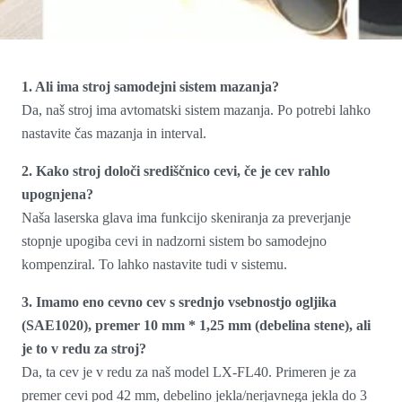
1. Ali ima stroj samodejni sistem mazanja?
Da, naš stroj ima avtomatski sistem mazanja. Po potrebi lahko
nastavite čas mazanja in interval.
2. Kako stroj določi središčnico cevi, če je cev rahlo
upognjena?
Naša laserska glava ima funkcijo skeniranja za preverjanje
stopnje upogiba cevi in nadzorni sistem bo samodejno
kompenziral. To lahko nastavite tudi v sistemu.
3. Imamo eno cevno cev s srednjo vsebnostjo ogljika
(SAE1020), premer 10 mm * 1,25 mm (debelina stene), ali
je to v redu za stroj?
Da, ta cev je v redu za naš model LX-FL40. Primeren je za
premer cevi pod 42 mm, debelino jekla/nerjavnega jekla do 3