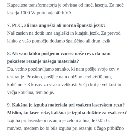
Kapaciteta transformatorja je odvisna od moči laserja. Za moč
laserja 1000 W potrebuje 40 KVA.
7. PLC, ali ima angleški ali morda španski jezik?
Naš zaslon na dotik ima angleški in kitajski jezik. Za prevod
lahko z vašo pomočjo dodamo španščino ali drug jezik.
8. Ali vam lahko pošljemo vzorec naše cevi, da nam
pokažete rezanje našega materiala?
Da, vedno pozdravljamo stranko, ki nam pošlje svojo cev v
testiranje. Prosimo, pošljite nam dolžino cevi ≥600 mm,
količino ≥ 3 kosov za vsako velikost. Večja kot je velikost in
večja količina, tem bolje.
9. Kakšna je izguba materiala pri vsakem laserskem rezu?
Mislim, ko laser reže, kakšna je izguba dolžine za vsak rez?
Izguba pri laserskem rezanju je zelo majhna, le 0,05-0,1
mm/rez, medtem ko bi bila izguba pri rezanju z žago približno