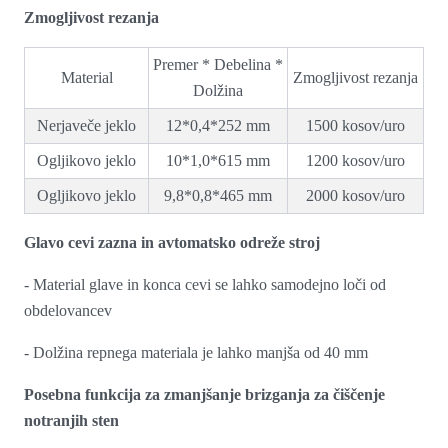
Zmogljivost rezanja
Premer * Debelina *
Material
Zmogljivost rezanja
Dolžina
Nerjaveče jeklo
12*0,4*252 mm
1500 kosov/uro
Ogljikovo jeklo
10*1,0*615 mm
1200 kosov/uro
Ogljikovo jeklo
9,8*0,8*465 mm
2000 kosov/uro
Glavo cevi zazna in avtomatsko odreže stroj
- Material glave in konca cevi se lahko samodejno loči od
obdelovancev
- Dolžina repnega materiala je lahko manjša od 40 mm
Posebna funkcija za zmanjšanje brizganja za čiščenje
notranjih sten