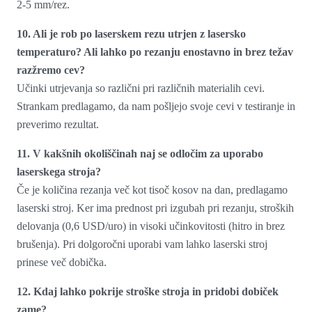
2-5 mm/rez.
10. Ali je rob po laserskem rezu utrjen z lasersko
temperaturo? Ali lahko po rezanju enostavno in brez težav
razžremo cev?
Učinki utrjevanja so različni pri različnih materialih cevi.
Strankam predlagamo, da nam pošljejo svoje cevi v testiranje in
preverimo rezultat.
11. V kakšnih okoliščinah naj se odločim za uporabo
laserskega stroja?
Če je količina rezanja več kot tisoč kosov na dan, predlagamo
laserski stroj. Ker ima prednost pri izgubah pri rezanju, stroških
delovanja (0,6 USD/uro) in visoki učinkovitosti (hitro in brez
brušenja). Pri dolgoročni uporabi vam lahko laserski stroj
prinese več dobička.
12. Kdaj lahko pokrije stroške stroja in pridobi dobiček
zame?