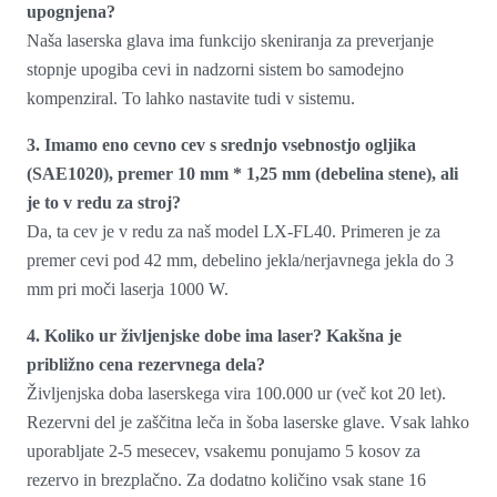
upognjena?
Naša laserska glava ima funkcijo skeniranja za preverjanje
stopnje upogiba cevi in nadzorni sistem bo samodejno
kompenziral. To lahko nastavite tudi v sistemu.
3. Imamo eno cevno cev s srednjo vsebnostjo ogljika
(SAE1020), premer 10 mm * 1,25 mm (debelina stene), ali
je to v redu za stroj?
Da, ta cev je v redu za naš model LX-FL40. Primeren je za
premer cevi pod 42 mm, debelino jekla/nerjavnega jekla do 3
mm pri moči laserja 1000 W.
4. Koliko ur življenjske dobe ima laser? Kakšna je
približno cena rezervnega dela?
Življenjska doba laserskega vira 100.000 ur (več kot 20 let).
Rezervni del je zaščitna leča in šoba laserske glave. Vsak lahko
uporabljate 2-5 mesecev, vsakemu ponujamo 5 kosov za
rezervo in brezplačno. Za dodatno količino vsak stane 16