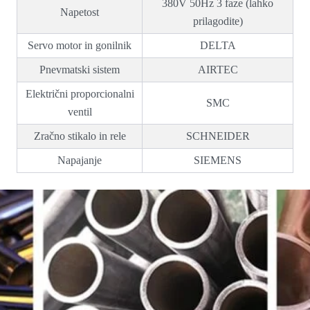
380V 50Hz 3 faze (lahko
Napetost
prilagodite)
Servo motor in gonilnik
DELTA
Pnevmatski sistem
AIRTEC
Električni proporcionalni
SMC
ventil
Zračno stikalo in rele
SCHNEIDER
Napajanje
SIEMENS