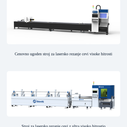
Cenovno ugoden stroj za lasersko rezanje cevi visoke hitrosti
Stroj za lasersko rezanje cevi z ultra visoko hitrostjo