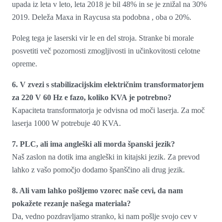
upada iz leta v leto, leta 2018 je bil 48% in se je znižal na 30%
2019. Deleža Maxa in Raycusa sta podobna , oba o 20%.
Poleg tega je laserski vir le en del stroja. Stranke bi morale
posvetiti več pozornosti zmogljivosti in učinkovitosti celotne
opreme.
6. V zvezi s stabilizacijskim električnim transformatorjem
za 220 V 60 Hz e fazo, koliko KVA je potrebno?
Kapaciteta transformatorja je odvisna od moči laserja. Za moč
laserja 1000 W potrebuje 40 KVA.
7. PLC, ali ima angleški ali morda španski jezik?
Naš zaslon na dotik ima angleški in kitajski jezik. Za prevod
lahko z vašo pomočjo dodamo španščino ali drug jezik.
8. Ali vam lahko pošljemo vzorec naše cevi, da nam
pokažete rezanje našega materiala?
Da, vedno pozdravljamo stranko, ki nam pošlje svojo cev v