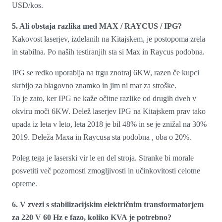
USD/kos.
5. Ali obstaja razlika med MAX / RAYCUS / IPG?
Kakovost laserjev, izdelanih na Kitajskem, je postopoma zrela
in stabilna. Po naših testiranjih sta si Max in Raycus podobna.
IPG se redko uporablja na trgu znotraj 6KW, razen če kupci
skrbijo za blagovno znamko in jim ni mar za stroške.
To je zato, ker IPG ne kaže očitne razlike od drugih dveh v
okviru moči 6KW. Delež laserjev IPG na Kitajskem prav tako
upada iz leta v leto, leta 2018 je bil 48% in se je znižal na 30%
2019. Deleža Maxa in Raycusa sta podobna , oba o 20%.
Poleg tega je laserski vir le en del stroja. Stranke bi morale
posvetiti več pozornosti zmogljivosti in učinkovitosti celotne
opreme.
6. V zvezi s stabilizacijskim električnim transformatorjem
za 220 V 60 Hz e fazo, koliko KVA je potrebno?