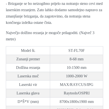
- Brizganje se bo neizogibno prijelo na notranjo steno cevi med
laserskim rezanjem. Zato lahko dodamo samodejno napravo za
zmanjšanje brizganja, da zagotovimo, da notranja stena
končnega izdelka ostane čista.
Največjo dolžino rezanja je mogoče prilagoditi. (Največ 3
metre)
Model št.
ST-FL70F
Zunanji premer
8-68 mm
Dolžina rezanja
10-1500 mm
Laserska moč
1000-2000 W
Laserski vir
MAX/RAYCUS/IPG
Laserska glava
Raytools/OSPRI
D*Š*V (mm)
8700x1800x1900 mm