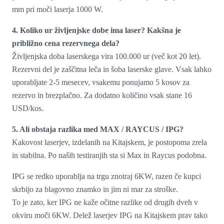
mm pri moči laserja 1000 W.
4. Koliko ur življenjske dobe ima laser? Kakšna je
približno cena rezervnega dela?
Življenjska doba laserskega vira 100.000 ur (več kot 20 let).
Rezervni del je zaščitna leča in šoba laserske glave. Vsak lahko
uporabljate 2-5 mesecev, vsakemu ponujamo 5 kosov za
rezervo in brezplačno. Za dodatno količino vsak stane 16
USD/kos.
5. Ali obstaja razlika med MAX / RAYCUS / IPG?
Kakovost laserjev, izdelanih na Kitajskem, je postopoma zrela
in stabilna. Po naših testiranjih sta si Max in Raycus podobna.
IPG se redko uporablja na trgu znotraj 6KW, razen če kupci
skrbijo za blagovno znamko in jim ni mar za stroške.
To je zato, ker IPG ne kaže očitne razlike od drugih dveh v
okviru moči 6KW. Delež laserjev IPG na Kitajskem prav tako