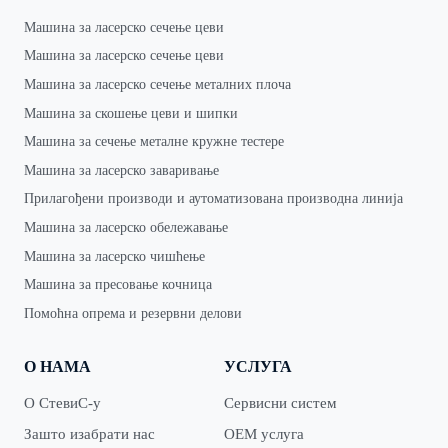
Машина за ласерско сечење цеви
Машина за ласерско сечење цеви
Машина за ласерско сечење металних плоча
Машина за скошење цеви и шипки
Машина за сечење металне кружне тестере
Машина за ласерско заваривање
Прилагођени производи и аутоматизована производна линија
Машина за ласерско обележавање
Машина за ласерско чишћење
Машина за пресовање кочница
Помоћна опрема и резервни делови
О НАМА
УСЛУГА
О СтевиС-у
Сервисни систем
Зашто изабрати нас
ОЕМ услуга