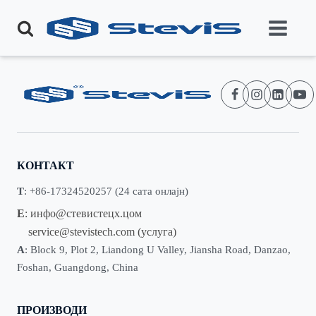
КОНТАКТ
Т
: +86-17324520257 (24 сата онлајн)
Е
:
инфо@стевистецх.цом
service@stevistech.com
(услуга)
А
: Block 9, Plot 2, Liandong U Valley, Jiansha Road, Danzao,
Foshan, Guangdong, China
ПРОИЗВОДИ