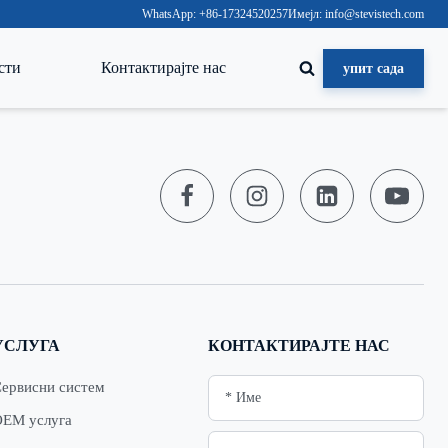
WhatsApp: +86-17324520257
Имејл: info@stevistech.com
сти
Контактирајте нас
упит сада
УСЛУГА
КОНТАКТИРАЈТЕ НАС
ервисни систем
ЕМ услуга