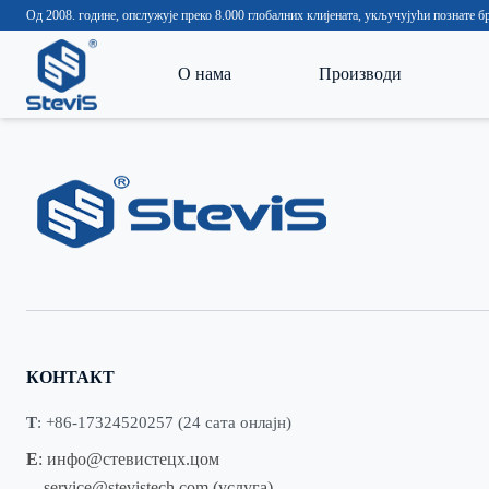
Од 2008. године, опслужује преко 8.000 глобалних клијената, укључујући познате
О нама
Производи
КОНТАКТ
Т
: +86-17324520257 (24 сата онлајн)
Е
:
инфо@стевистецх.цом
service@stevistech.com
(услуга)