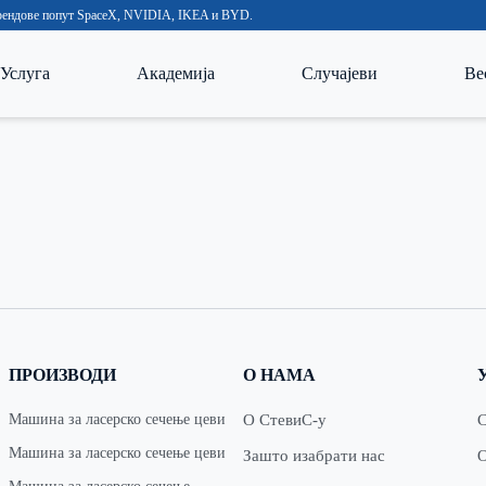
 брендове попут SpaceX, NVIDIA, IKEA и BYD.
Услуга
Академија
Случајеви
Ве
ПРОИЗВОДИ
О НАМА
Машина за ласерско сечење цеви
О СтевиС-у
С
Машина за ласерско сечење цеви
Зашто изабрати нас
О