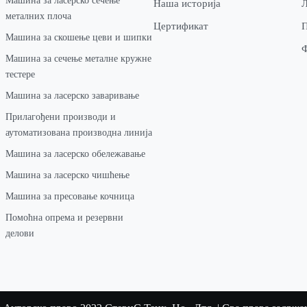
Машина за ласерско сечење
Наша историја
Л
металних плоча
Цертификат
П
Машина за скошење цеви и шипки
Машина за сечење металне кружне
тестере
Машина за ласерско заваривање
Прилагођени производи и
аутоматизована производна линија
Машина за ласерско обележавање
Машина за ласерско чишћење
Машина за пресовање кочница
Помоћна опрема и резервни
делови