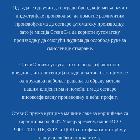
Од тада је одлучио да изгради бренд који мења начин
индустријске производње, да помогне различитим
произвођачима да остваре аутоматску производњу,
зато је мисија СтевиС-а да користи аутоматску
производњу да омогући људима да ослободе руке за
смисленије стварање.
СтевиС значи услуга, технологија, ефикасност,
вредност, интелигенција и задовољство. Састојимо се
од пружања најбољег решења за обраду метала
нашим клијентима и помоћи им да остваре
високоефикасну производњу и већи профит.
СтевиС пружа купцима машине лаке за коришћење са
гаранцијом од 360°. У међувремену, наши ИСО
9001:2015, ЦЕ, ФДА и ЦОЦ сертификати потврђују
нашу посвећеност квалитету.