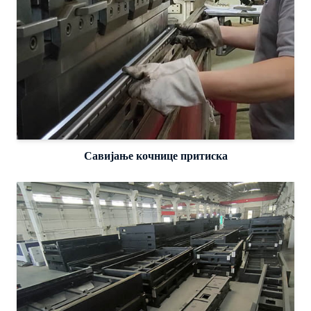
Савијање кочнице притиска