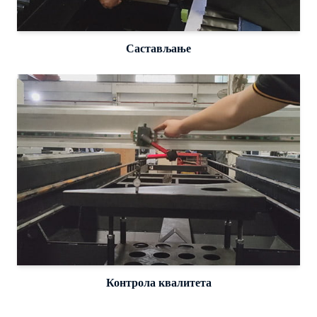
Састављање
Контрола квалитета