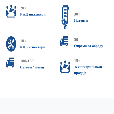
20+
30+
Р&Д инжењери
Патенти
50
10+
Опрема за обраду
КЦ инспектори
15+
100-150
Техничари након
Сетови / месец
продаје