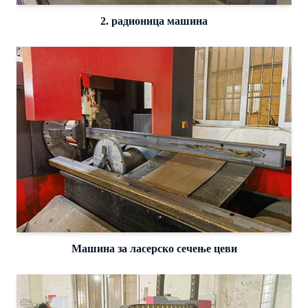
2. радионица машина
Машина за ласерско сечење цеви