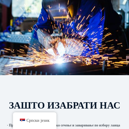
ЗАШТО ИЗАБРАТИ НАС
Српски језик
· Произвођач машина за ласерско сечење и заваривање по избору ланца