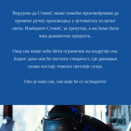
Верујемо да СтевиС може помоћи произвођачима да
промене ручну производњу у аутоматску из целог
света. Изаберите СтевиС за тренутак, а ми ћемо бити
ваш доживотни пријатељ.
Овај сан више неће бити ограничен на подручје сна.
Једног дана они ће постати стварност, где данашњи
снови постају темељи светлије сутра.
Ово је наш сан, сан који ће се остварити!