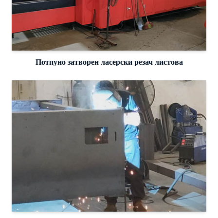
Потпуно затворен ласерски резач листова