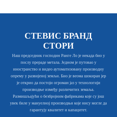
СТЕВИС БРАНД
СТОРИ
Наш председник господин Ранге Ло је некада био у
послу прераде метала. Једном је путовао у
иностранство и видео аутоматизовану производну
опрему у развијеној земљи. Био је веома шокиран јер
је открио да постоји огроман јаз у технологији
производње између различитих земаља.
Размишљајући о безбројним фабрикама које су још
увек биле у мануелној производњи које нису могле да
гарантују квалитет и капацитет.