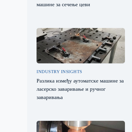
машине за сечење цеви
INDUSTRY INSIGHTS
Разлика између аутоматске машине за
ласерско заваривање и ручног
заваривања