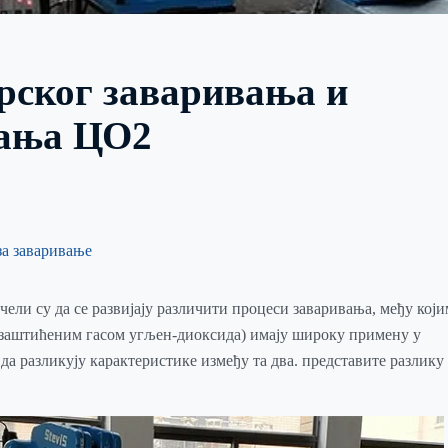
рског заваривања и
вања ЦО2
а заваривање
ели су да се развијају различити процеси заваривања, међу који
 заштићеним гасом угљен-диоксида) имају широку примену у
да разликују карактеристике између та два. представите разлику