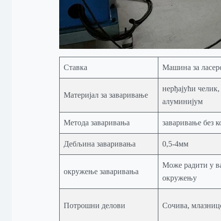
Ставка
Машина за ласер
нерђајући челик
Материјал за заваривање
алуминијум
Метода заваривања
заваривање без к
Дебљина заваривања
0,5-4мм
Може радити у в
окружење заваривања
окружењу
Потрошни делови
Сочива, млазнице