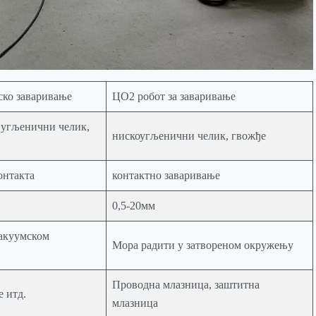
ско заваривање
ЦО2 робот за заваривање
, угљенични челик,
нискоугљенични челик, гвожђе
онтакта
контактно заваривање
0,5-20мм
акуумском
Мора радити у затвореном окружењу
Проводна млазница, заштитна
 итд.
млазница