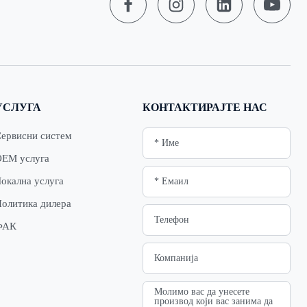
УСЛУГА
КОНТАКТИРАЈТЕ НАС
ервисни систем
ЕМ услуга
окална услуга
олитика дилера
ФАК