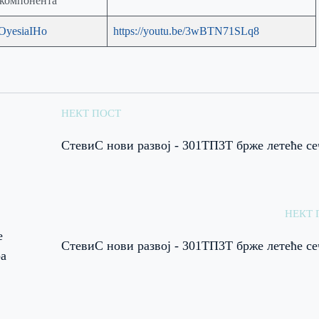
 компонента
7OyesiaIHo
https://youtu.be/3wBTN71SLq8
НЕКТ ПОСТ
СтевиС нови развој - 301ТП3Т брже летеће с
НЕКТ 
е
СтевиС нови развој - 301ТП3Т брже летеће с
ра