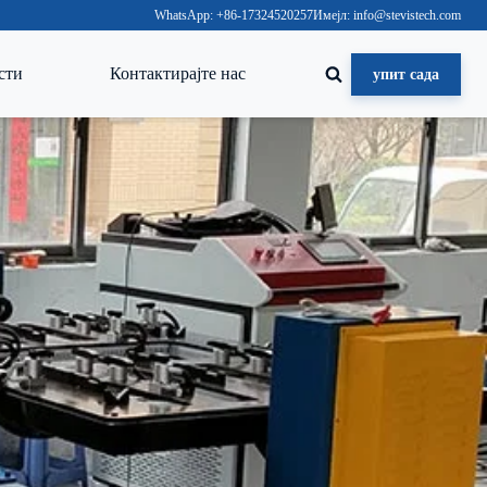
WhatsApp: +86-17324520257
Имејл: info@stevistech.com
сти
Контактирајте нас
упит сада