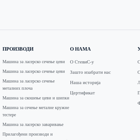
ПРОИЗВОДИ
О НАМА
Машина за ласерско сечење цеви
О СтевиС-у
С
Машина за ласерско сечење цеви
Зашто изабрати нас
О
Машина за ласерско сечење
Наша историја
Л
металних плоча
Цертификат
П
Машина за скошење цеви и шипки
Машина за сечење металне кружне
тестере
Машина за ласерско заваривање
Прилагођени производи и