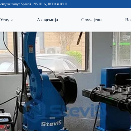
 брендове попут SpaceX, NVIDIA, IKEA и BYD.
Услуга
Академија
Случајеви
Ве