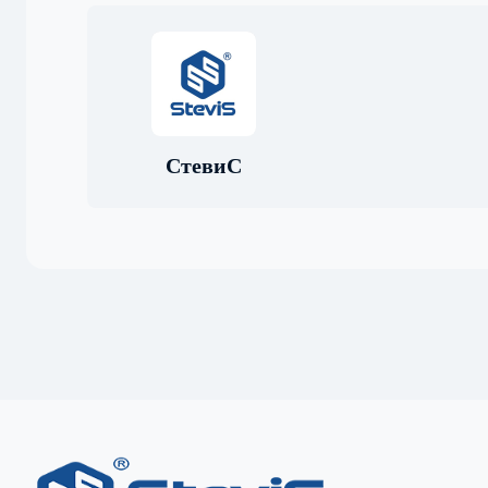
СтевиС