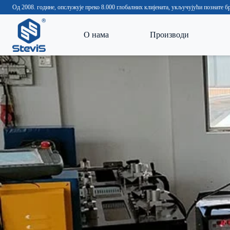
Од 2008. године, опслужује преко 8.000 глобалних клијената, укључујући познате
О нама
Производи