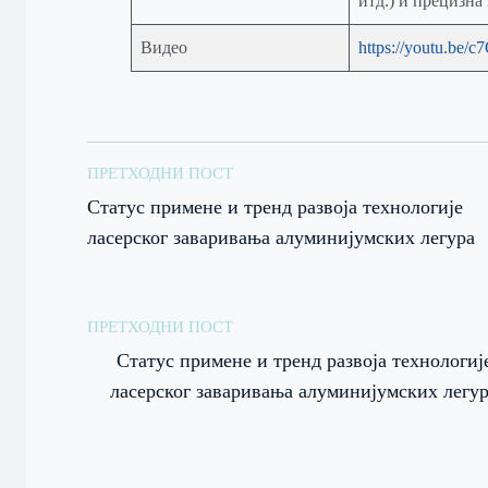
итд.) и прецизна
Видео
https://youtu.be/c
ПРЕТХОДНИ ПОСТ
Статус примене и тренд развоја технологије
ласерског заваривања алуминијумских легура
ПРЕТХОДНИ ПОСТ
Статус примене и тренд развоја технологиј
ласерског заваривања алуминијумских легу