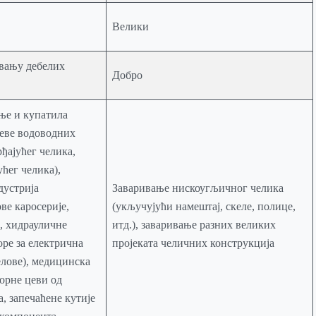
Велики
вању дебелих
Добро
ње и купатила
јеве водоводних
рђајућег челика,
ућег челика),
дустрија
Заваривање нискоугљичног челика
ве каросерије,
(укључујући намештај, скеле, полице,
, хидрауличне
итд.), заваривање разних великих
ре за електрична
пројеката челичних конструкција
елове), медицинска
орне цеви од
а, запечаћене кутије