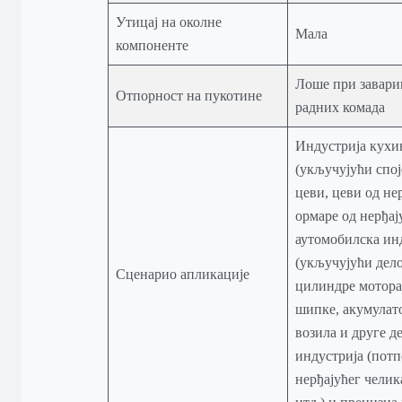
Утицај на околне
Мала
компоненте
Лоше при завари
Отпорност на пукотине
радних комада
Индустрија кухи
(укључујући спо
цеви, цеви од не
ормаре од нерђај
аутомобилска ин
(укључујући дело
Сценарио апликације
цилиндре мотора
шипке, акумулато
возила и друге д
индустрија (потп
нерђајућег челик