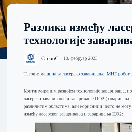
Разлика између ласе
технологије завари
СтевиС
10. фебруар 2023
Тагови:
машина за ласерско заваривање
,
МИГ робот з
Континуираним развојем технологије заваривања, поч
ласерско заваривање и заваривање ЦО2 (заваривање
различитим областима, али корисници често не могу 
између ласерског заваривања и заваривања ЦО2: