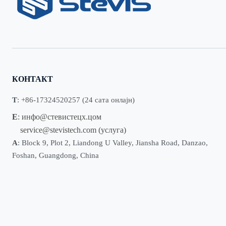
КОНТАКТ
Т
: +86-17324520257 (24 сата онлајн)
Е
:
инфо@стевистецх.цом
service@stevistech.com
(услуга)
А
: Block 9, Plot 2, Liandong U Valley, Jiansha Road, Danzao,
Foshan, Guangdong, China