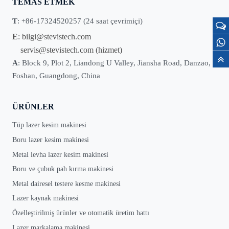
TEMAS ETMEK
T
: +86-17324520257 (24 saat çevrimiçi)
E
:
bilgi@stevistech.com
servis@stevistech.com
(hizmet)
A
: Block 9, Plot 2, Liandong U Valley, Jiansha Road, Danzao,
Foshan, Guangdong, China
ÜRÜNLER
Tüp lazer kesim makinesi
Boru lazer kesim makinesi
Metal levha lazer kesim makinesi
Boru ve çubuk pah kırma makinesi
Metal dairesel testere kesme makinesi
Lazer kaynak makinesi
Özelleştirilmiş ürünler ve otomatik üretim hattı
Lazer markalama makinesi