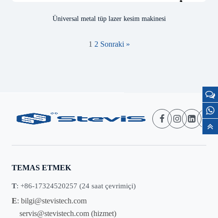
Üniversal metal tüp lazer kesim makinesi
1
2
Sonraki »
TEMAS ETMEK
T
: +86-17324520257 (24 saat çevrimiçi)
E
:
bilgi@stevistech.com
servis@stevistech.com
(hizmet)