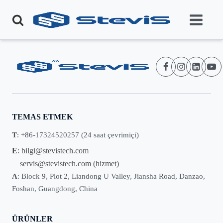
TEMAS ETMEK
T
: +86-17324520257 (24 saat çevrimiçi)
E
:
bilgi@stevistech.com
servis@stevistech.com
(hizmet)
A
: Block 9, Plot 2, Liandong U Valley, Jiansha Road, Danzao,
Foshan, Guangdong, China
ÜRÜNLER