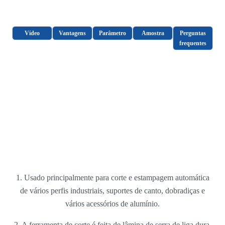
Vídeo
Vantagens
Parâmetro
Amostra
Perguntas
frequentes
1. Usado principalmente para corte e estampagem automática
de vários perfis industriais, suportes de canto, dobradiças e
vários acessórios de alumínio.
2. A ferramenta de corte é feita de lâmina de serra de liga dura,