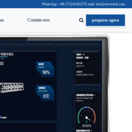
WhatsApp: +86-17324520257
E-mail: info@stevistech.com
as
Contate-nos
pergunte agora