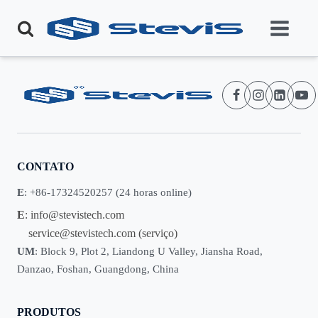
CONTATO
E
: +86-17324520257 (24 horas online)
E
:
info@stevistech.com
service@stevistech.com
(serviço)
UM
: Block 9, Plot 2, Liandong U Valley, Jiansha Road,
Danzao, Foshan, Guangdong, China
PRODUTOS