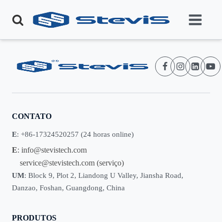
CONTATO
E
: +86-17324520257 (24 horas online)
E
:
info@stevistech.com
service@stevistech.com
(serviço)
UM
: Block 9, Plot 2, Liandong U Valley, Jiansha Road,
Danzao, Foshan, Guangdong, China
PRODUTOS