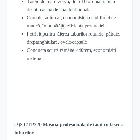
Tăiere de mare viteză, de 5-10 ori mai rapidă
decât mașina de tăiat tradițională.
Complet automat, economisiți costul forței de
muncă, îmbunătățiți eficiența producției.
Potrivit pentru tăierea tuburilor rotunde, pătrate,
dreptunghiulare, ovale/capsule
Conducta scurtă rămâne ≤40mm, economisiți
material.
(2)
ST-TP220 Mașină profesională de tăiat cu laser a
tuburilor