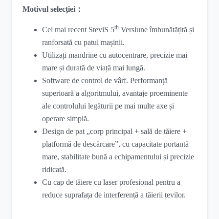
Motivul selecției
：
th
Cel mai recent SteviS 5
Versiune îmbunătățită și
ranforsată cu patul mașinii.
Utilizați mandrine cu autocentrare, precizie mai
mare și durată de viață mai lungă.
Software de control de vârf. Performanță
superioară a algoritmului, avantaje proeminente
ale controlului legăturii pe mai multe axe și
operare simplă.
Design de pat „corp principal + sală de tăiere +
platformă de descărcare”, cu capacitate portantă
mare, stabilitate bună a echipamentului și precizie
ridicată.
Cu cap de tăiere cu laser profesional pentru a
reduce suprafața de interferență a tăierii țevilor.