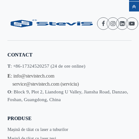
CONTACT
T
: +86-17324520257 (24 de ore online)
E
:
info@stevistech.com
service@stevistech.com
(serviciu)
O
: Block 9, Plot 2, Liandong U Valley, Jiansha Road, Danzao,
Foshan, Guangdong, China
PRODUSE
Mașină de tăiat cu laser a tuburilor
Mașină de tăiat cu laser țevi