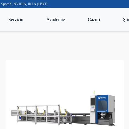
precum SpaceX, NVIDIA, IKEA și BYD
Serviciu
Academie
Cazuri
Ştir