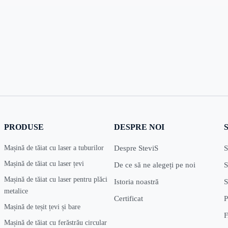
PRODUSE
DESPRE NOI
Mașină de tăiat cu laser a tuburilor
Despre SteviS
S
Mașină de tăiat cu laser țevi
De ce să ne alegeți pe noi
S
Mașină de tăiat cu laser pentru plăci
Istoria noastră
S
metalice
Certificat
P
Mașină de teșit țevi și bare
Mașină de tăiat cu ferăstrău circular