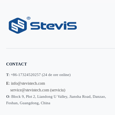
CONTACT
T
: +86-17324520257 (24 de ore online)
E
:
info@stevistech.com
service@stevistech.com
(serviciu)
O
: Block 9, Plot 2, Liandong U Valley, Jiansha Road, Danzao,
Foshan, Guangdong, China