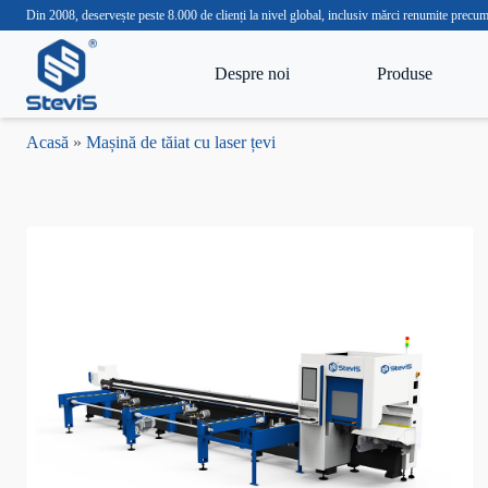
Din 2008, deservește peste 8.000 de clienți la nivel global, inclusiv mărci renumite 
Despre noi
Produse
Acasă
»
Mașină de tăiat cu laser țevi