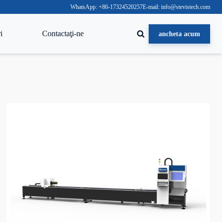
WhatsApp: +86-17324520257
E-mail: info@stevistech.com
i
Contactaţi-ne
ancheta acum