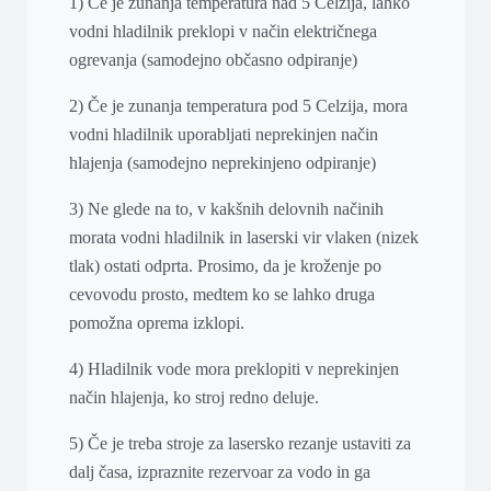
1) Če je zunanja temperatura nad 5 Celzija, lahko
vodni hladilnik preklopi v način električnega
ogrevanja (samodejno občasno odpiranje)
2) Če je zunanja temperatura pod 5 Celzija, mora
vodni hladilnik uporabljati neprekinjen način
hlajenja (samodejno neprekinjeno odpiranje)
3) Ne glede na to, v kakšnih delovnih načinih
morata vodni hladilnik in laserski vir vlaken (nizek
tlak) ostati odprta. Prosimo, da je kroženje po
cevovodu prosto, medtem ko se lahko druga
pomožna oprema izklopi.
4) Hladilnik vode mora preklopiti v neprekinjen
način hlajenja, ko stroj redno deluje.
5) Če je treba stroje za lasersko rezanje ustaviti za
dalj časa, izpraznite rezervoar za vodo in ga