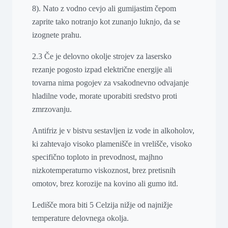
8). Nato z vodno cevjo ali gumijastim čepom
zaprite tako notranjo kot zunanjo luknjo, da se
izognete prahu.
2.3 Če je delovno okolje strojev za lasersko
rezanje pogosto izpad električne energije ali
tovarna nima pogojev za vsakodnevno odvajanje
hladilne vode, morate uporabiti sredstvo proti
zmrzovanju.
Antifriz je v bistvu sestavljen iz vode in alkoholov,
ki zahtevajo visoko plamenišče in vrelišče, visoko
specifično toploto in prevodnost, majhno
nizkotemperaturno viskoznost, brez pretisnih
omotov, brez korozije na kovino ali gumo itd.
Ledišče mora biti 5 Celzija nižje od najnižje
temperature delovnega okolja.