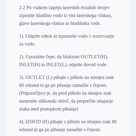
2.2 Po vsakem zaprtju laserskih rezalnih strojev
izpustite hladilno vodo iz vira laserskega vlakna,
glave laserskega vlakna in hladilnika vode.
1). Odprite odtok in izpraznite vodo v rezervoarju
za vodo.
2). Uporabite čepe, da blokirate OUTLET(H),
INLET(H) in INLET(L), odprite dovod vode.
3). OUTLET (L) pihajte s pištolo na stisnjen zrak
80 sekund in ga po pihanju zamašite s čepom.
(Priporočljivo je, da pred pištolo na stisnjen zrak
namestite silikonski obroč, da preprečite uhajanje
zraka med postopkom pihanja)
4). IZHOD (H) pihajte s pištolo na stisnjen zrak 80
sekund in ga po pihanju zamašite s čepom.