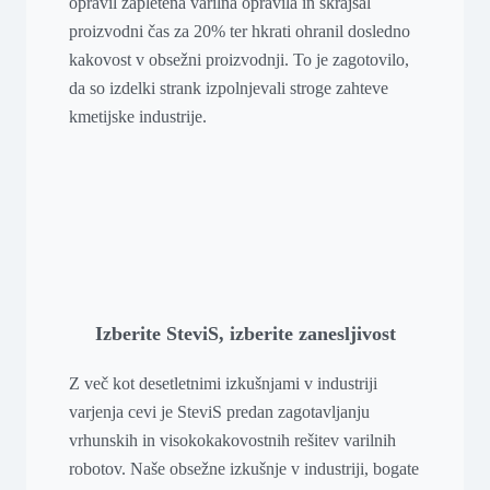
opravil zapletena varilna opravila in skrajšal
proizvodni čas za 20% ter hkrati ohranil dosledno
kakovost v obsežni proizvodnji. To je zagotovilo,
da so izdelki strank izpolnjevali stroge zahteve
kmetijske industrije.
Izberite SteviS, izberite zanesljivost
Z več kot desetletnimi izkušnjami v industriji
varjenja cevi je SteviS predan zagotavljanju
vrhunskih in visokokakovostnih rešitev varilnih
robotov. Naše obsežne izkušnje v industriji, bogate