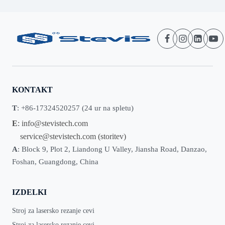
KONTAKT
T
: +86-17324520257 (24 ur na spletu)
E
:
info@stevistech.com
service@stevistech.com
(storitev)
A
: Block 9, Plot 2, Liandong U Valley, Jiansha Road, Danzao,
Foshan, Guangdong, China
IZDELKI
Stroj za lasersko rezanje cevi
Stroj za lasersko rezanje cevi