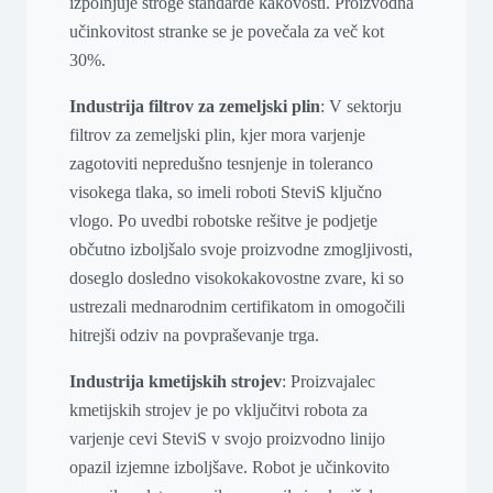
izpolnjuje stroge standarde kakovosti. Proizvodna
učinkovitost stranke se je povečala za več kot
30%.
Industrija filtrov za zemeljski plin
: V sektorju
filtrov za zemeljski plin, kjer mora varjenje
zagotoviti nepredušno tesnjenje in toleranco
visokega tlaka, so imeli roboti SteviS ključno
vlogo. Po uvedbi robotske rešitve je podjetje
občutno izboljšalo svoje proizvodne zmogljivosti,
doseglo dosledno visokokakovostne zvare, ki so
ustrezali mednarodnim certifikatom in omogočili
hitrejši odziv na povpraševanje trga.
Industrija kmetijskih strojev
: Proizvajalec
kmetijskih strojev je po vključitvi robota za
varjenje cevi SteviS v svojo proizvodno linijo
opazil izjemne izboljšave. Robot je učinkovito