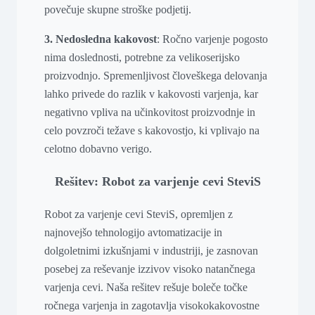
povečuje skupne stroške podjetij.
3. Nedosledna kakovost
: Ročno varjenje pogosto
nima doslednosti, potrebne za velikoserijsko
proizvodnjo. Spremenljivost človeškega delovanja
lahko privede do razlik v kakovosti varjenja, kar
negativno vpliva na učinkovitost proizvodnje in
celo povzroči težave s kakovostjo, ki vplivajo na
celotno dobavno verigo.
Rešitev: Robot za varjenje cevi SteviS
Robot za varjenje cevi SteviS, opremljen z
najnovejšo tehnologijo avtomatizacije in
dolgoletnimi izkušnjami v industriji, je zasnovan
posebej za reševanje izzivov visoko natančnega
varjenja cevi. Naša rešitev rešuje boleče točke
ročnega varjenja in zagotavlja visokokakovostne