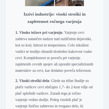
Izzivi industrije: visoki stroški in
zapletenost ročnega varjenja
1. Visoke težave pri varjenju
: Varjenje cevi
zahteva natančen nadzor nad različnimi dejavniki,
kot so koti, hitrost in temperatura. Celo izkušeni
varilci se trudijo ohraniti dosledno kakovost vsake
cevi. Kompleksnost se poveča pri varjenju
zapletenih cevnih spojev ali uporabi specializiranih
materialov za cevi, kar dodatno poveča težavnost.
2. Visoki stroški dela
: Glede na tržne študije so
plače varilcev cevi običajno 1,7- do 2-krat višje od
plač splošnih varilcev. Zaradi tega je ročno
varjenje vedno dražje. Poleg visokih plač je
varjenje fizično zahtevno in tvegano delo, ki