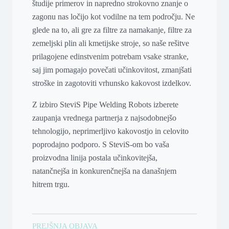
študije primerov in napredno strokovno znanje o
zagonu nas ločijo kot vodilne na tem področju. Ne
glede na to, ali gre za filtre za namakanje, filtre za
zemeljski plin ali kmetijske stroje, so naše rešitve
prilagojene edinstvenim potrebam vsake stranke,
saj jim pomagajo povečati učinkovitost, zmanjšati
stroške in zagotoviti vrhunsko kakovost izdelkov.
Z izbiro SteviS Pipe Welding Robots izberete
zaupanja vrednega partnerja z najsodobnejšo
tehnologijo, neprimerljivo kakovostjo in celovito
poprodajno podporo. S SteviS-om bo vaša
proizvodna linija postala učinkovitejša,
natančnejša in konkurenčnejša na današnjem
hitrem trgu.
PREJŠNJA OBJAVA