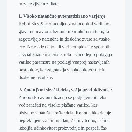
in zanesljive rezultate.
1. Visoko natančno avtomatizirano varjenje
:
Robot SteviS je opremljen z naprednimi varilnimi
glavami in avtomatiziranimi krmilnimi sistemi, ki
zagotavljajo natančne in dosledne zvare za vsako
cev. Ne glede na to, ali vari kompleksne spoje ali
specializirane materiale, robot samodejno prilagaja
varilne parametre na podlagi vnaprej nastavljenih
postopkov, kar zagotavlja visokokakovostne in
dosledne rezultate.
2. Zmanjšani stroški dela, večja produktivnost
:
Z robotsko avtomatizacijo se podjetjem ni treba
več zanašati na visoko plačane varilce, kar
bistveno zmanjša stroške dela. Robot lahko deluje
neprekinjeno, 24 ur na dan, 7 dni v tednu, s čimer
izboljša učinkovitost proizvodnje in pospeši čas