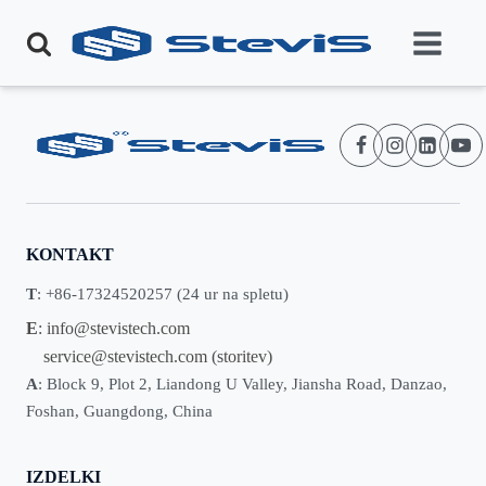
KONTAKT
T
: +86-17324520257 (24 ur na spletu)
E
:
info@stevistech.com
service@stevistech.com
(storitev)
A
: Block 9, Plot 2, Liandong U Valley, Jiansha Road, Danzao,
Foshan, Guangdong, China
IZDELKI