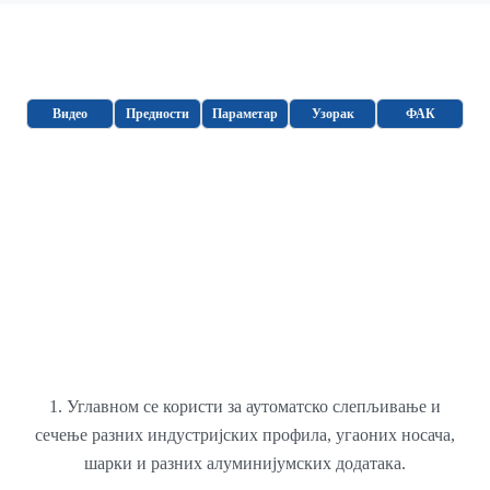
Видео
Предности
Параметар
Узорак
ФАК
1. Углавном се користи за аутоматско слепљивање и
сечење разних индустријских профила, угаоних носача,
шарки и разних алуминијумских додатака.