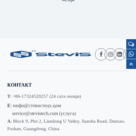
КОНТАКТ
Т
: +86-17324520257 (24 сата онлајн)
Е
:
инфо@стевистецх.цом
service@stevistech.com
(услуга)
А
: Block 9, Plot 2, Liandong U Valley, Jiansha Road, Danzao,
Foshan, Guangdong, China