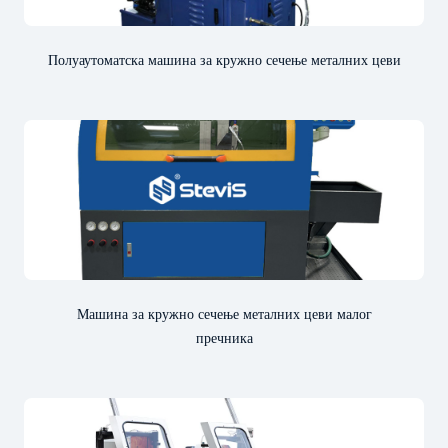
Полуаутоматска машина за кружно сечење металних цеви
Машина за кружно сечење металних цеви малог
пречника