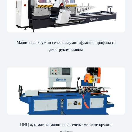
Машина за кружно сечење алуминијумског профила са
двоструком главом
ЦНЦ аутоматска машина за сечење металне кружне
тестере