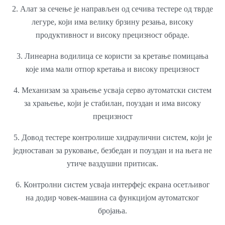
2. Алат за сечење је направљен од сечива тестере од тврде
легуре, који има велику брзину резања, високу
продуктивност и високу прецизност обраде.
3. Линеарна водилица се користи за кретање помицања
које има мали отпор кретања и високу прецизност
4. Механизам за храњење усваја серво аутоматски систем
за храњење, који је стабилан, поуздан и има високу
прецизност
5. Довод тестере контролише хидраулични систем, који је
једноставан за руковање, безбедан и поуздан и на њега не
утиче ваздушни притисак.
6. Контролни систем усваја интерфејс екрана осетљивог
на додир човек-машина са функцијом аутоматског
бројања.