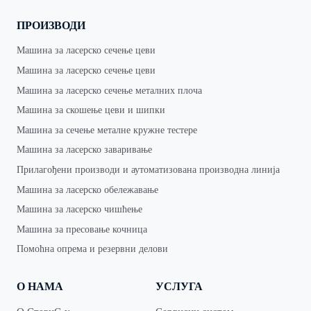
ПРОИЗВОДИ
Машина за ласерско сечење цеви
Машина за ласерско сечење цеви
Машина за ласерско сечење металних плоча
Машина за скошење цеви и шипки
Машина за сечење металне кружне тестере
Машина за ласерско заваривање
Прилагођени производи и аутоматизована производна линија
Машина за ласерско обележавање
Машина за ласерско чишћење
Машина за пресовање кочница
Помоћна опрема и резервни делови
О НАМА
УСЛУГА