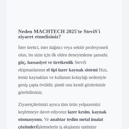
Neden MACHTECH 2025'te SteviS'i
ziyaret etmelisiniz?
İster üretici, ister dağıtıcı veya sektör profesyoneli
olun, bu sizin için ilk elden deneyimleme şansıdır.
güç, hassasiyet ve üretkenlik
SteviS
ekipmanlarının
el tipi lazer kaynak sistemi
Hızı,
temiz kaynakları ve kullanım kolaylığı nedeniyle
geniş çapta övüldü; şimdi onu kendi gözlerinizle
görebilirsiniz.
Ziyaretçilerimizi ayrıca tüm ürün yelpazemizi
keşfetmeye davet ediyoruz
lazer kesim
,
kaynak
otomasyonu
, Ve
anahtar teslim metal imalat
çözümleri
İşletmelerin iş akışlarını optimize