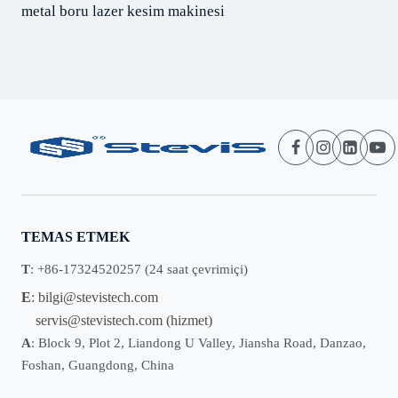
metal boru lazer kesim makinesi
TEMAS ETMEK
T
: +86-17324520257 (24 saat çevrimiçi)
E
:
bilgi@stevistech.com
servis@stevistech.com
(hizmet)
A
: Block 9, Plot 2, Liandong U Valley, Jiansha Road, Danzao,
Foshan, Guangdong, China