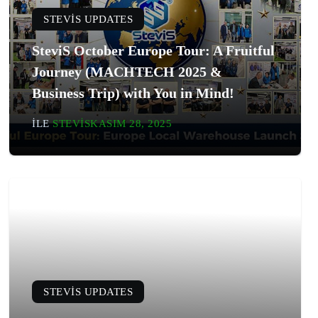
STEVIS UPDATES
SteviS October Europe Tour: A Fruitful
Journey (MACHTECH 2025 &
Business Trip) with You in Mind!
ILE
STEVIS
KASIM 28, 2025
STEVIS UPDATES