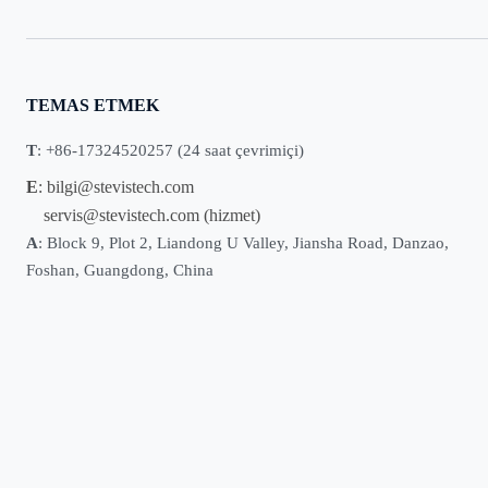
TEMAS ETMEK
T
: +86-17324520257 (24 saat çevrimiçi)
E
:
bilgi@stevistech.com
servis@stevistech.com
(hizmet)
A
: Block 9, Plot 2, Liandong U Valley, Jiansha Road, Danzao,
Foshan, Guangdong, China