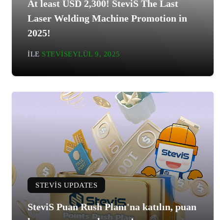
At least USD 2,300! SteviS The Last
Laser Welding Machine Promotion in
2025!
ILE
STEVIS
EYLÜL 9, 2025
STEVIS UPDATES
SteviS Puan Rush Planı'na katılın, puan