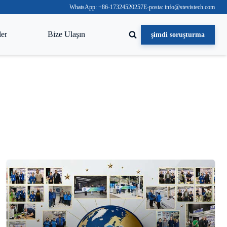
WhatsApp: +86-17324520257
E-posta: info@stevistech.com
ler
Bize Ulaşın
şimdi soruşturma