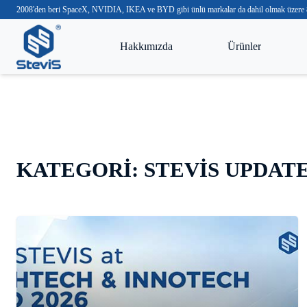
2008'den beri SpaceX, NVIDIA, IKEA ve BYD gibi ünlü markalar da dahil olmak üzere 8.
Hakkımızda
Ürünler
KATEGORI:
STEVIS UPDAT