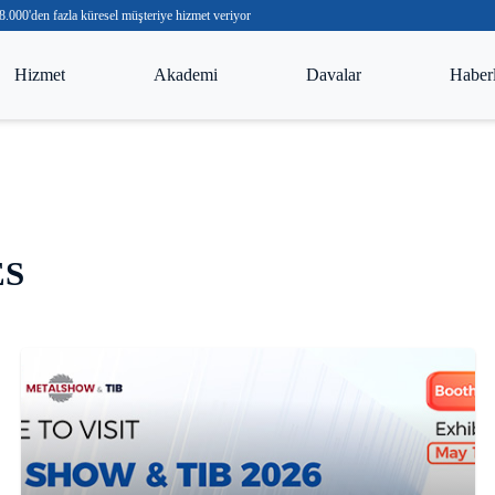
000'den fazla küresel müşteriye hizmet veriyor
Hizmet
Akademi
Davalar
Haber
ES