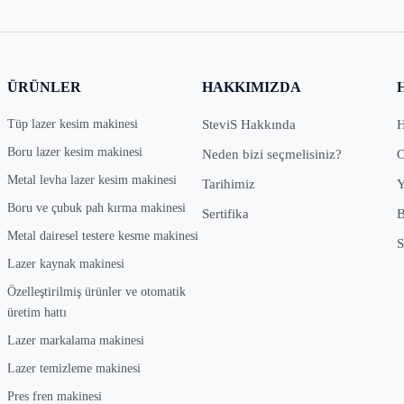
ÜRÜNLER
HAKKIMIZDA
Tüp lazer kesim makinesi
SteviS Hakkında
H
Boru lazer kesim makinesi
Neden bizi seçmelisiniz?
O
Metal levha lazer kesim makinesi
Tarihimiz
Y
Boru ve çubuk pah kırma makinesi
Sertifika
B
Metal dairesel testere kesme makinesi
S
Lazer kaynak makinesi
Özelleştirilmiş ürünler ve otomatik
üretim hattı
Lazer markalama makinesi
Lazer temizleme makinesi
Pres fren makinesi