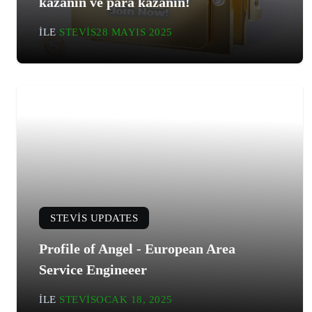
kazanın ve para kazanın!
ILE
STEVIS
28 MAYIS 2025
STEVIS UPDATES
Profile of Angel - European Area
Service Engineeer
ILE
STEVIS
OCAK 18, 2025