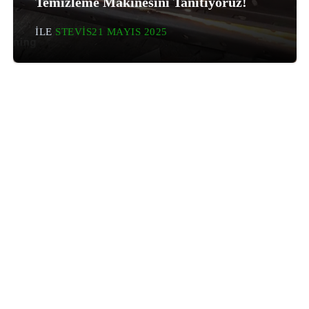
Temizleme Makinesini Tanıtıyoruz!
ILE
STEVIS
21 MAYIS 2025