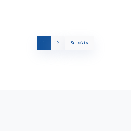
1
2
Sonraki »