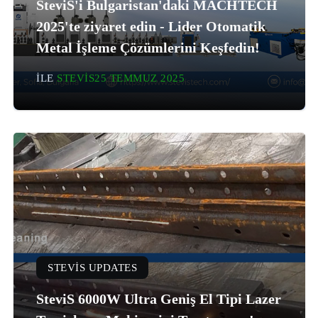
SteviS'i Bulgaristan'daki MACHTECH
2025'te ziyaret edin - Lider Otomatik
Metal İşleme Çözümlerini Keşfedin!
ILE
STEVIS
25 TEMMUZ 2025
STEVIS UPDATES
SteviS 6000W Ultra Geniş El Tipi Lazer