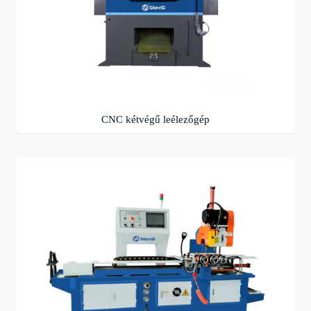
CNC kétvégű leélezőgép