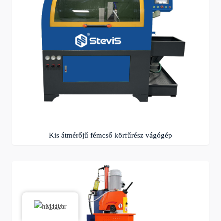
Kis átmérőjű fémcső körfűrész vágógép
Magyar