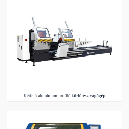
Kétfejű alumínium profilú körfűrész vágógép