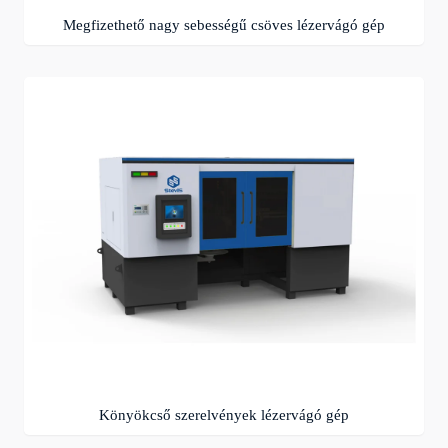
Megfizethető nagy sebességű csöves lézervágó gép
Könyökcső szerelvények lézervágó gép