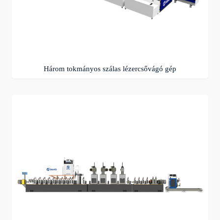
Három tokmányos szálas lézercsővágó gép