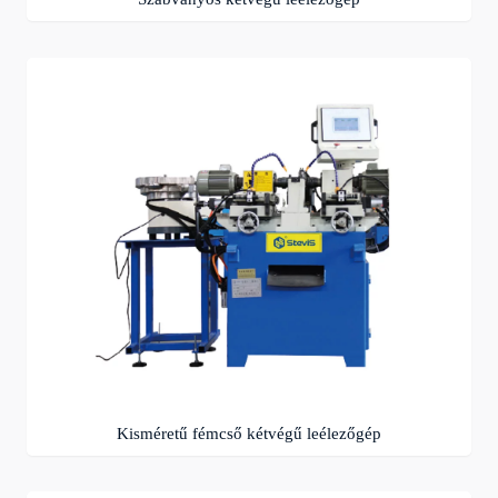
Kisméretű fémcső kétvégű leélezőgép