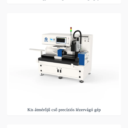
Kis átmérőjű cső precíziós lézervágó gép