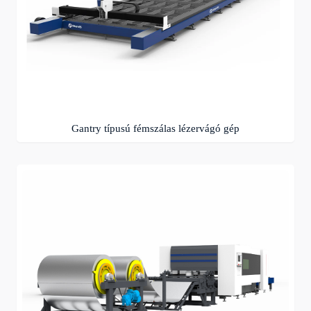
Gantry típusú fémszálas lézervágó gép