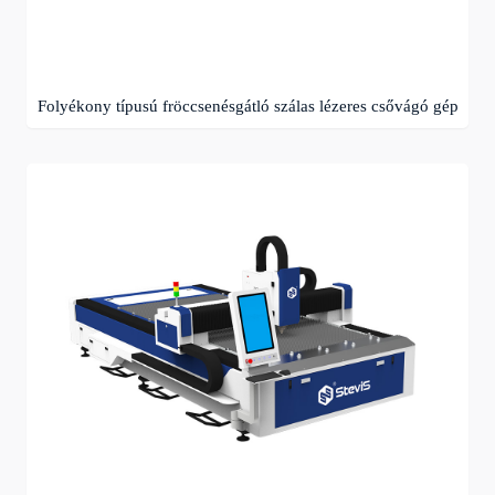
Folyékony típusú fröccsenésgátló szálas lézeres csővágó gép