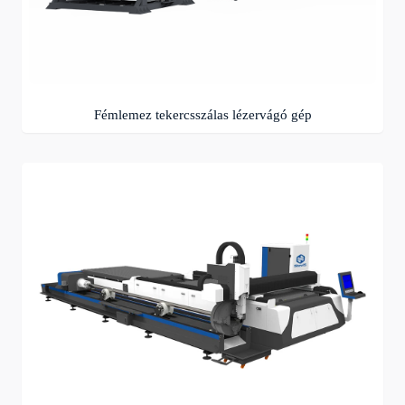
Fémlemez tekercsszálas lézervágó gép