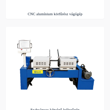
CNC alumínium körfűrész vágógép
Szabványos kétvégű leélezőgép