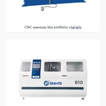
CNC automata fém körfűrész vágógép