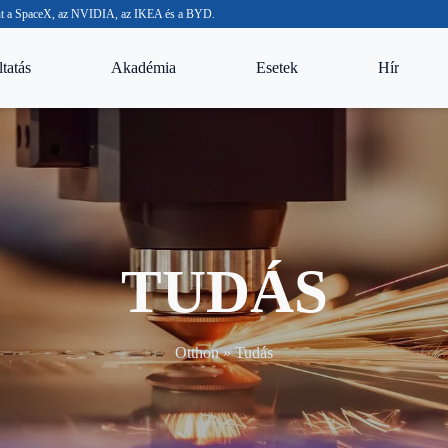
 mint a SpaceX, az NVIDIA, az IKEA és a BYD.
tatás
Akadémia
Esetek
Hír
TUDÁS
Otthon
»
Tudás