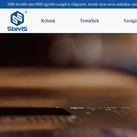
2008 óta több mint 8000 ügyfelet szolgál ki világszerte, köztük olyan neves márkákat,
Rólunk
Termékek
Szolgál