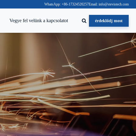
WhatsApp: +86-17324520257
Email: info@stevistech.com
Vegye fel velünk a kapcsolatot
érdeklődj most