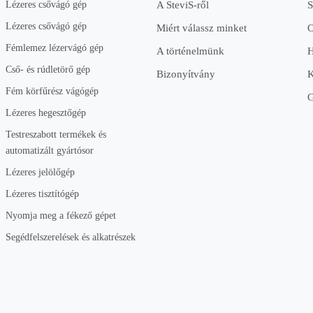
Lézeres csővágó gép
A SteviS-ről
S
Lézeres csővágó gép
Miért válassz minket
O
Fémlemez lézervágó gép
A történelmünk
H
Cső- és rúdletörő gép
Bizonyítvány
K
Fém körfűrész vágógép
Lézeres hegesztőgép
Testreszabott termékek és
automatizált gyártósor
Lézeres jelölőgép
Lézeres tisztítógép
Nyomja meg a fékező gépet
Segédfelszerelések és alkatrészek