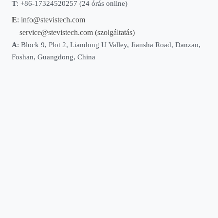
T
: +86-17324520257 (24 órás online)
E
:
info@stevistech.com
service@stevistech.com
(szolgáltatás)
A
: Block 9, Plot 2, Liandong U Valley, Jiansha Road, Danzao,
Foshan, Guangdong, China