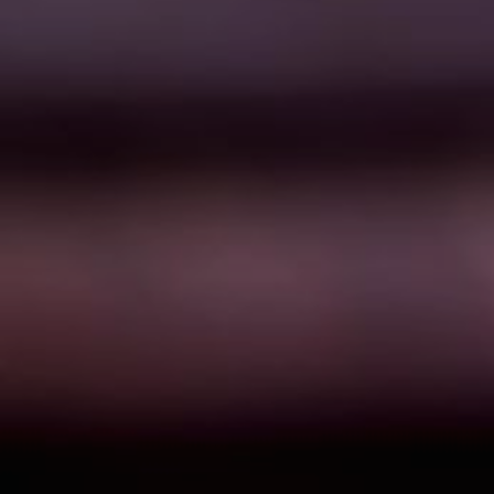
Produttore
di tubi in
acciaio
Giappone