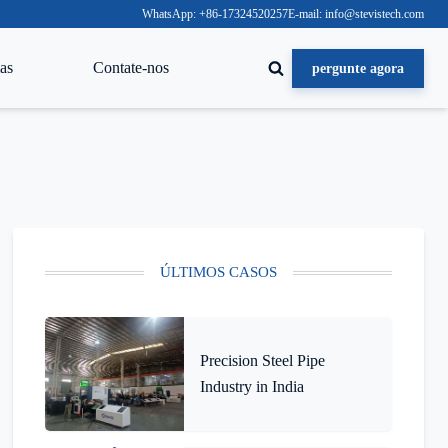
WhatsApp: +86-17324520257
E-mail: info@stevistech.com
as
Contate-nos
pergunte agora
ÚLTIMOS CASOS
Precision Steel Pipe
Industry in India