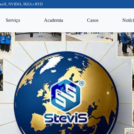
o SpaceX, NVIDIA, IKEA e BYD
Serviço
Academia
Casos
Notíci