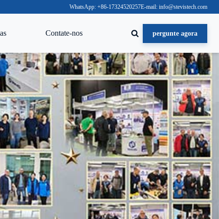
WhatsApp: +86-17324520257
E-mail: info@stevistech.com
as
Contate-nos
pergunte agora