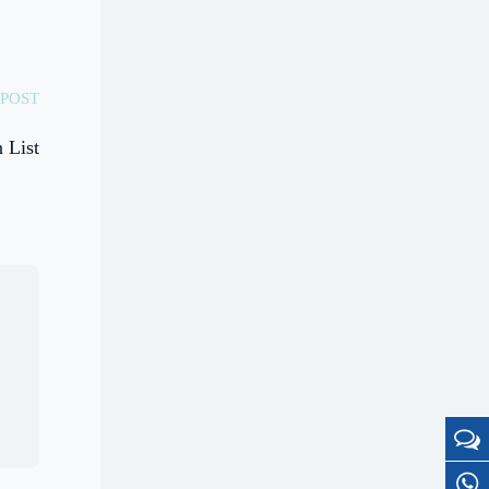
POST
 List