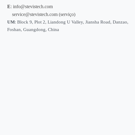
E
:
info@stevistech.com
service@stevistech.com
(serviço)
UM
: Block 9, Plot 2, Liandong U Valley, Jiansha Road, Danzao,
Foshan, Guangdong, China