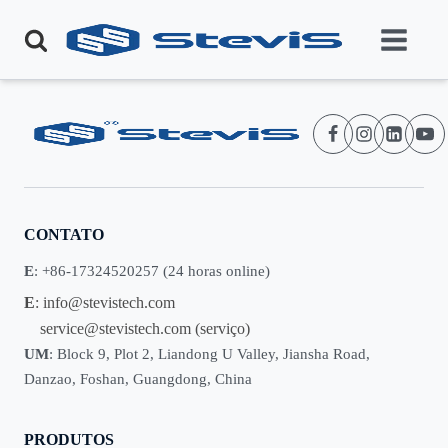
CONTATO
E
: +86-17324520257 (24 horas online)
E
:
info@stevistech.com
service@stevistech.com
(serviço)
UM
: Block 9, Plot 2, Liandong U Valley, Jiansha Road,
Danzao, Foshan, Guangdong, China
PRODUTOS